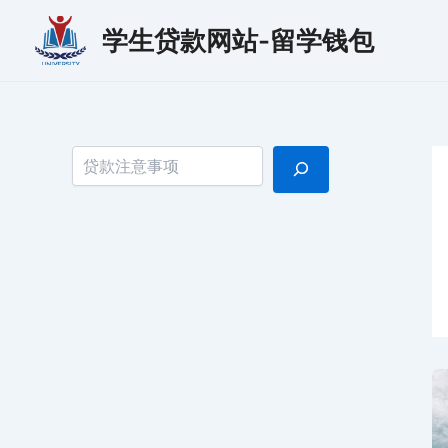
跳
学生贷款网站-留学钱包
至
内
容
搜索