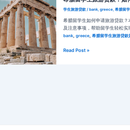
学生旅游贷款
/
bank
,
greece
,
希腊留学
希腊留学生如何申请旅游贷款？
及注意事项，帮助留学生轻松实
,
,
bank
greece
希腊留学生旅游贷款
希
Read Post »
腊
留
学
生
旅
游
贷
款：
如
何