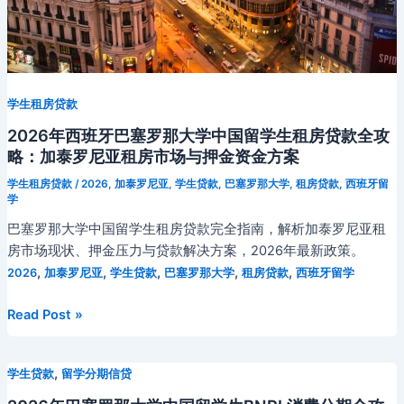
旅
游
贷
款
攻
学生租房贷款
略：
探
2026年西班牙巴塞罗那大学中国留学生租房贷款全攻
索
略：加泰罗尼亚租房市场与押金资金方案
欧
学生租房贷款
/
2026
,
加泰罗尼亚
,
学生贷款
,
巴塞罗那大学
,
租房贷款
,
西班牙留
洲
学
的
巴塞罗那大学中国留学生租房贷款完全指南，解析加泰罗尼亚租
省
房市场现状、押金压力与贷款解决方案，2026年最新政策。
钱
,
,
,
,
,
2026
加泰罗尼亚
学生贷款
巴塞罗那大学
租房贷款
西班牙留学
融
资
2026
Read Post »
之
年
道
西
,
学生贷款
留学分期信贷
班
牙