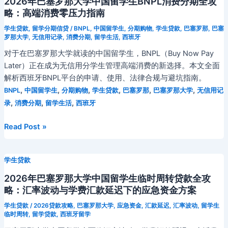
2026年巴塞罗那大学中国留学生BNPL消费分期全攻
巴
略：高端消费零压力指南
塞
学生贷款
,
留学分期信贷
/
BNPL
,
中国留学生
,
分期购物
,
学生贷款
,
巴塞罗那
,
巴塞
罗
罗那大学
,
无信用记录
,
消费分期
,
留学生活
,
西班牙
那
对于在巴塞罗那大学就读的中国留学生，BNPL（Buy Now Pay
大
Later）正在成为无信用分学生管理高端消费的新选择。本文全面
学
解析西班牙BNPL平台的申请、使用、法律合规与避坑指南。
中
,
,
,
,
,
,
BNPL
中国留学生
分期购物
学生贷款
巴塞罗那
巴塞罗那大学
无信用记
国
,
,
,
录
消费分期
留学生活
西班牙
留
学
2026
Read Post »
生
年
租
巴
房
学生贷款
塞
贷
罗
2026年巴塞罗那大学中国留学生临时周转贷款全攻
款
那
略：汇率波动与学费汇款延迟下的应急资金方案
全
大
攻
学生贷款
/
2026贷款攻略
,
巴塞罗那大学
,
应急资金
,
汇款延迟
,
汇率波动
,
留学生
学
临时周转
,
留学贷款
,
西班牙留学
略：
中