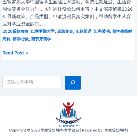
加
巴塞罗那大学中国留学生面临汇率波动、学费汇款延迟、生活费
国
泰
周转等资金压力时，临时周转贷款如何申请？本文深度解析2026
留
罗
年最新政策、产品类型、申请流程及真实案例，帮助留学生从容
学
尼
应对学业资金缺口。
生
亚
,
,
,
,
,
2026贷款攻略
巴塞罗那大学
应急资金
汇款延迟
汇率波动
留学生临时
BNPL
租
,
,
周转
留学贷款
西班牙留学
消
房
费
市
2026
Read Post »
分
场
年
期
与
巴
全
押
塞
攻
搜索
金
罗
略：
资
那
高
金
大
端
方
学
消
案
中
费
国
零
留
压
Copyright © 2026 学生贷款网站-留学钱包 | Powered by [学生贷款网站]
学