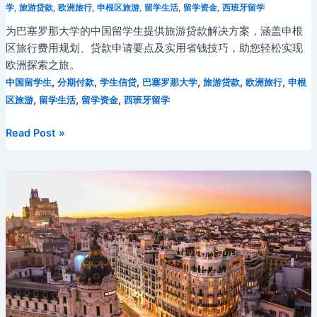
学
,
旅游贷款
,
欧洲旅行
,
申根区旅游
,
留学生活
,
留学资金
,
西班牙留学
为巴塞罗那大学的中国留学生提供旅游贷款解决方案，涵盖申根
区旅行费用规划、贷款申请要点及实用省钱技巧，助您轻松实现
欧洲探索之旅。
,
,
,
,
,
,
中国留学生
分期付款
学生信贷
巴塞罗那大学
旅游贷款
欧洲旅行
申根
,
,
,
区旅游
留学生活
留学资金
西班牙留学
巴
Read Post »
塞
罗
那
大
学
中
国
留
学
生