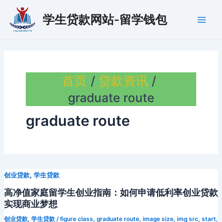
跳
学生贷款网站-留学钱包
至
Main
内
容
Men
首页
贷款资讯
graduate route
graduate route
,
创业贷款
学生贷款
高净值家庭留学生创业指南：如何申请低利率创业贷款
实现商业梦想
创业贷款
,
学生贷款
/
figure class
,
graduate route
,
image size
,
img src
,
start
,