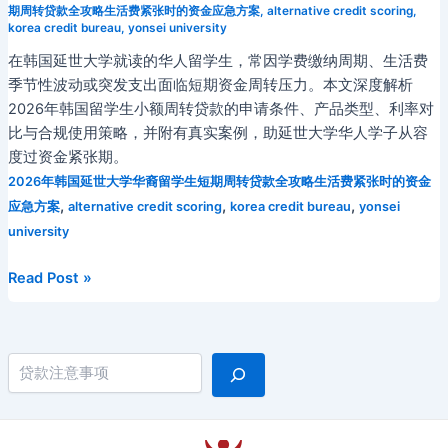
期周转贷款全攻略生活费紧张时的资金应急方案
,
alternative credit scoring
,
korea credit bureau
,
yonsei university
在韩国延世大学就读的华人留学生，常因学费缴纳周期、生活费
季节性波动或突发支出面临短期资金周转压力。本文深度解析
2026年韩国留学生小额周转贷款的申请条件、产品类型、利率对
比与合规使用策略，并附有真实案例，助延世大学华人学子从容
度过资金紧张期。
2026年韩国延世大学华裔留学生短期周转贷款全攻略生活费紧张时的资金
,
,
,
应急方案
alternative credit scoring
korea credit bureau
yonsei
university
2026
Read Post »
年
韩
国
搜索
延
世
大
学