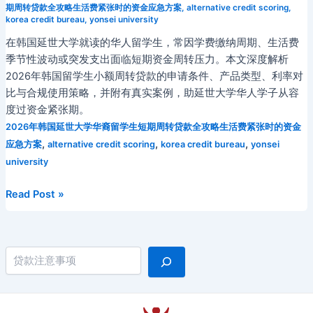
期周转贷款全攻略生活费紧张时的资金应急方案
,
alternative credit scoring
,
korea credit bureau
,
yonsei university
在韩国延世大学就读的华人留学生，常因学费缴纳周期、生活费
季节性波动或突发支出面临短期资金周转压力。本文深度解析
2026年韩国留学生小额周转贷款的申请条件、产品类型、利率对
比与合规使用策略，并附有真实案例，助延世大学华人学子从容
度过资金紧张期。
2026年韩国延世大学华裔留学生短期周转贷款全攻略生活费紧张时的资金
,
,
,
应急方案
alternative credit scoring
korea credit bureau
yonsei
university
2026
Read Post »
年
韩
国
搜索
延
世
大
学