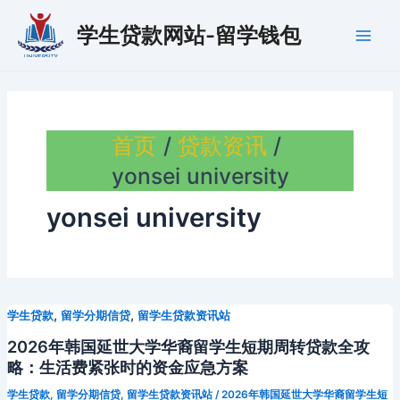
跳
学生贷款网站-留学钱包
至
Main
内
容
Men
首页
贷款资讯
yonsei university
yonsei university
,
,
学生贷款
留学分期信贷
留学生贷款资讯站
2026年韩国延世大学华裔留学生短期周转贷款全攻
略：生活费紧张时的资金应急方案
学生贷款
,
留学分期信贷
,
留学生贷款资讯站
/
2026年韩国延世大学华裔留学生短